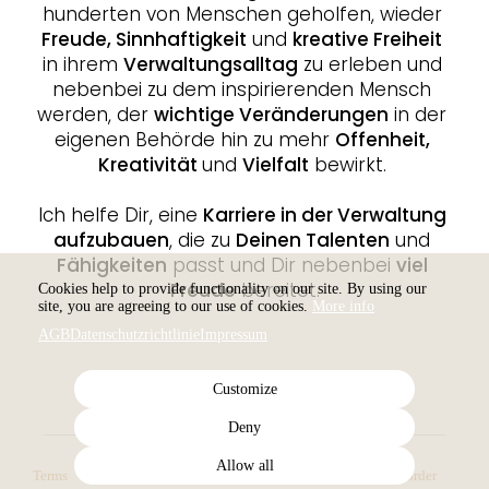
hunderten von Menschen geholfen, wieder 
Freude, Sinnhaftigkeit
 und 
kreative Freiheit
in ihrem 
Verwaltungsalltag
 zu erleben und 
nebenbei zu dem inspirierenden Mensch 
werden, der 
wichtige Veränderungen
 in der 
eigenen Behörde hin zu mehr 
Offenheit, 
Kreativität 
und 
Vielfalt
 bewirkt. 
Ich helfe Dir, eine 
Karriere in der Verwaltung 
aufzubauen
, die zu 
Deinen Talenten
 und 
Fähigkeiten
 passt und Dir nebenbei 
viel 
Freude
 bereitet.
Cookies help to provide functionality on our site. By using our
site, you are agreeing to our use of cookies.
More info
AGB
Datenschutzrichtlinie
Impressum
Customize
Deny
Allow all
Terms
Privacy
Imprint
Cancel subscription
Cancel order