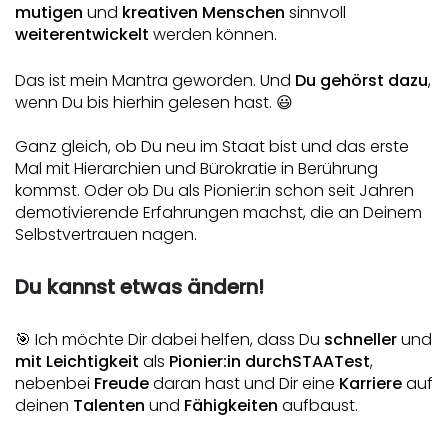
mutigen
 und 
kreativen Menschen
 sinnvoll 
weiterentwickelt
 werden können.
Das ist mein Mantra geworden. Und 
Du gehörst dazu
, 
wenn Du bis hierhin gelesen hast. 😃
Ganz gleich, ob Du neu im Staat bist und das erste 
Mal mit Hierarchien und Bürokratie in Berührung 
kommst. Oder ob Du als Pionier:in schon seit Jahren 
demotivierende Erfahrungen machst, die an Deinem 
Selbstvertrauen nagen.
Du kannst etwas ändern!
🎯 
Ich möchte Dir dabei helfen, dass Du 
schneller
 und 
mit Leichtigkeit
 als 
Pionier:in durchSTAATest
, 
nebenbei 
Freude
 daran hast und Dir eine 
Karriere
 auf 
deinen 
Talenten
 und
 Fähigkeiten
 aufbaust.