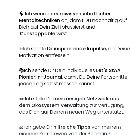
🧠 Ich wende 
neurowissenschaftlicher 
Mentaltechniken
 an, damit Du nachhaltig auf 
Dich auf Dein Ziel fokussierst und 
#unstoppable
 wirst.
✨Ich sende Dir 
inspirierende Impulse
, die Deine 
Motivation entfesseln.
📚Ich sende Dir Dein individuelles
 Let´s StAAT 
Pionier:in-Journal
, damit Du Deine Fortschritte 
jeden Tag selbst messen kannst.
🪢 Ich stelle Dir mein 
riesigen Netzwerk aus 
dem Ökosystem Verwaltung
 zur Verfügung, 
das Dich auf Deinem neuen Weg unterstützt.
⚖️ Ich gebe Dir 
hilfreiche Tipps
 von meinem 
eigenen Karriereweg von der Beamtin zur 