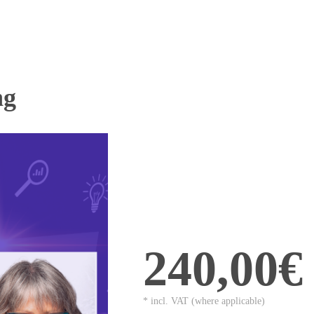
ng
240,00€
* incl. VAT (where applicable)