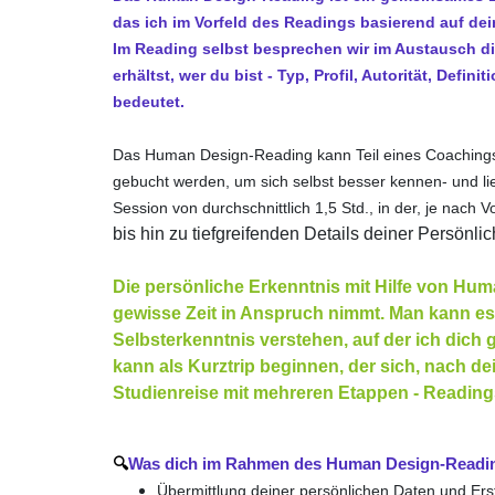
das ich im Vorfeld des Readings basierend auf dein
Im Reading selbst besprechen wir im Austausch die
erhältst, wer du bist - Typ, Profil, Autorität, Defin
bedeutet.
Das Human Design-Reading kann Teil eines Coachings 
gebucht werden, um sich selbst besser kennen- und li
Session von durchschnittlich 1,5 Std., in der, je nach 
bis hin zu tiefgreifenden Details deiner Persönl
Die persönliche Erkenntnis mit Hilfe von Huma
gewisse Zeit in Anspruch nimmt. Man kann es
Selbsterkenntnis verstehen, auf der ich dich 
kann als Kurztrip beginnen, der sich, nach d
Studienreise mit mehreren Etappen - Reading
🔍
Was dich im Rahmen des Human Design-Readin
Übermittlung deiner persönlichen Daten und Er