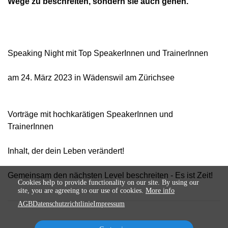
Wege zu beschreiten, sondern sie auch gehen.
Speaking Night mit Top SpeakerInnen und TrainerInnen 
am 24. März 2023 in Wädenswil am Zürichsee
Vorträge mit hochkarätigen SpeakerInnen und
TrainerInnen
Inhalt, der dein Leben verändert!
Gemeinsam den nächsten Level beschreiten - Es ist Zeit!
Cookies help to provide functionality on our site. By using our
site, you are agreeing to our use of cookies.
More info
AGB
Datenschutzrichtlinie
Impressum