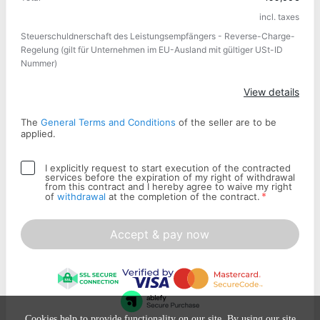
incl. taxes
Apply
Steuerschuldnerschaft des Leistungsempfängers - Reverse-Charge-
Regelung (gilt für Unternehmen im EU-Ausland mit gültiger USt-ID
Nummer)
View details
The
General Terms and Conditions
of the seller are to be
applied.
I explicitly request to start execution of the contracted
services before the expiration of my right of withdrawal
from this contract and I hereby agree to waive my right
*
of
withdrawal
at the completion of the contract.
Accept & pay now
Cookies help to provide functionality on our site. By using our site,