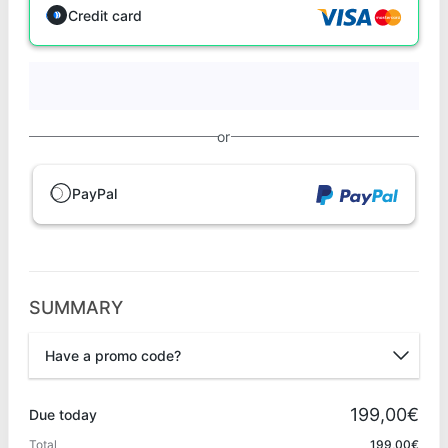
Credit card
or
PayPal
SUMMARY
Have a promo code?
Promo code
199,00€
Due today
Total
199,00€