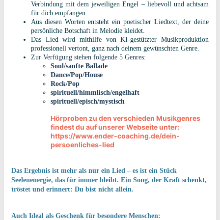
Verbindung mit dem jeweiligen Engel – liebevoll und achtsam
für dich empfangen.
Aus diesen Worten entsteht ein poetischer Liedtext, der deine
persönliche Botschaft in Melodie kleidet.
Das Lied wird mithilfe von KI-gestützter Musikproduktion
professionell vertont, ganz nach deinem gewünschten Genre.
Zur Verfügung stehen folgende 5 Genres:
Soul/sanfte Ballade
Dance/Pop/House
Rock/Pop
spirituell/himmlisch/engelhaft
spirituell/episch/mystisch
Hörproben zu den verschieden Musikgenres
findest du auf unserer Webseite unter:
https://www.ender-coaching.de/dein-
persoenliches-lied
Das Ergebnis ist mehr als nur ein Lied – es ist ein Stück
Seelenenergie, das für immer bleibt. Ein Song, der Kraft schenkt,
tröstet und erinnert: Du bist nicht allein.
Auch Ideal als Geschenk für besondere Menschen: