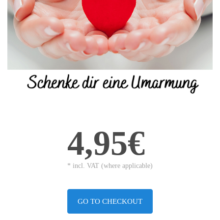
4,95€
* incl. VAT (where applicable)
GO TO CHECKOUT