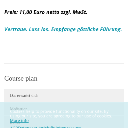
Preis: 11,00 Euro netto zzgl. MwSt.
Vertraue. Lass los. Empfange göttliche Führung.
Course plan
Das erwartet dich
Meditation
Cookies help to provide functionality on our site. By
using our site, you are agreeing to our use of cookies.
More info
Bonus
AGB
Datenschutzrichtlinie
Impressum