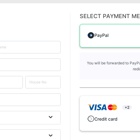
SELECT PAYMENT M
PayPal
You will be forwarded to PayPa
redi
+2
Credit card