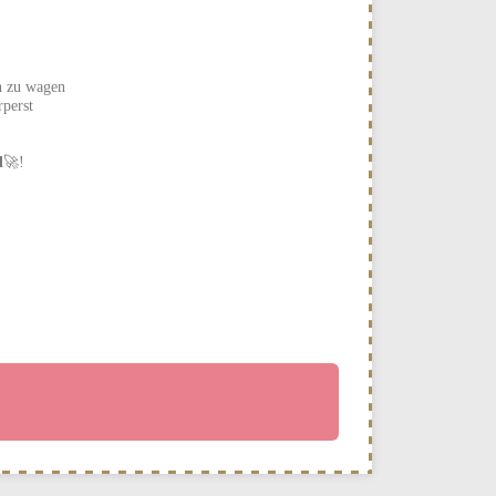
n zu wagen
rperst
l
🚀!