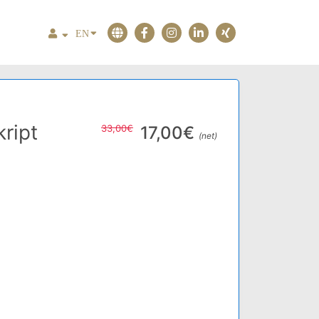
EN
ript
33,00€
17,00€
(net)