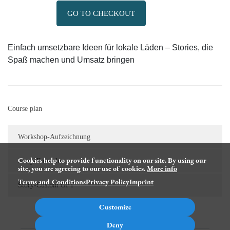
GO TO CHECKOUT
Einfach umsetzbare Ideen für lokale Läden – Stories, die
Spaß machen und Umsatz bringen
Course plan
Workshop-Aufzeichnung
Cookies help to provide functionality on our site. By using our
Story-Formeln
site, you are agreeing to our use of cookies.
More info
Terms and Conditions
Privacy Policy
Imprint
Story-Custom GPT
Customize
Deny