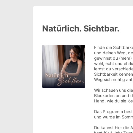
Natürlich. Sichtbar.
Finde die Sichtbarke
und deinen Weg, der
gewinnst du (mehr) 
wohl, echt und ehrl
lernst du verschied
Sichtbarkeit kennen 
Weg sich richtig anf
Wir schauen uns die
Blockaden an und d
Hand, wie du sie lö
Das Programm best
und wurde im Somme
Du kannst hier die
hast für 1 Jahr Zugri