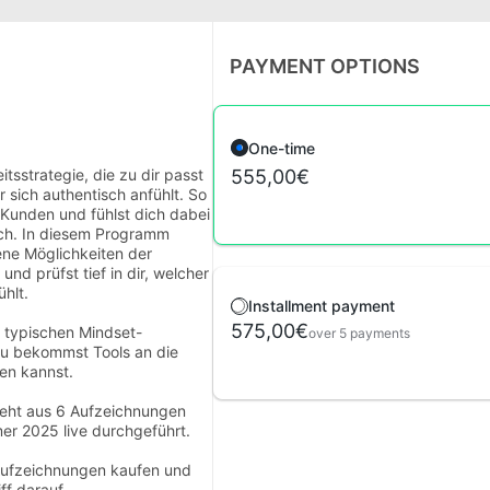
PAYMENT OPTIONS
One-time
itsstrategie, die zu dir passt
555,00€
 sich authentisch anfühlt. So
Kunden und fühlst dich dabei
ich. In diesem Programm
ene Möglichkeiten der
und prüfst tief in dir, welcher
ühlt.
Installment payment
575,00€
 typischen Mindset-
over 5 payments
u bekommst Tools an die
sen kannst.
eht aus 6 Aufzeichnungen
r 2025 live durchgeführt.
 Aufzeichnungen kaufen und
ff darauf.