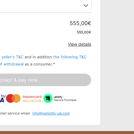
555,00€
Apply
555,00€
View details
 seller's T&C
and in addition
the following T&C
of
withdrawal
as a consumer.
*
ccept & pay now
omer service email:
info@namotto-ub.com