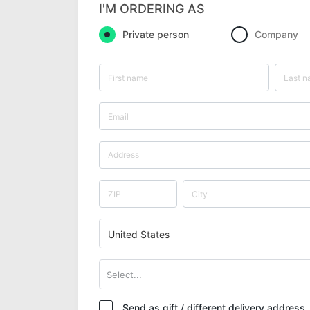
I'M ORDERING AS
Private person
Company
United States
Select...
Send as gift / different delivery address