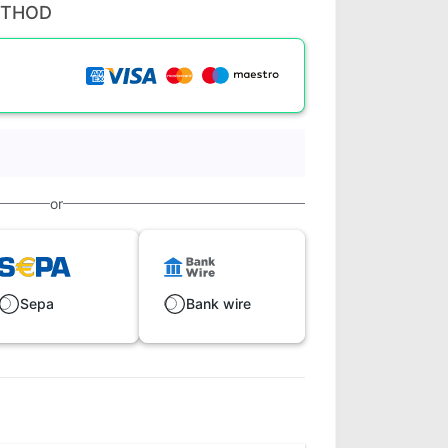
ETHOD
or
Sepa
Bank wire