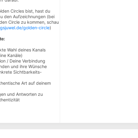
den Circles bist, hast du
zu den Aufzeichnungen (bei
lden Circle zu kommen, schau
gsjuwel.de/golden-circle
)
te:
ekte Wahl deines Kanals
line Kanäle)
sion / Deine Verbindung
unden und ihre Wünsche
nkrete Sichtbarkeits-
hentische Art auf deinem ​
gen und Antworten zu
hentizität