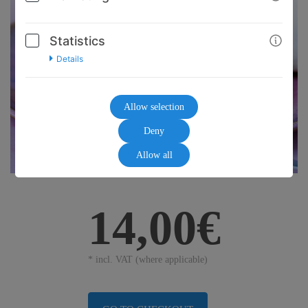
Statistics
Details
Allow selection
Deny
Allow all
14,00€
* incl. VAT (where applicable)