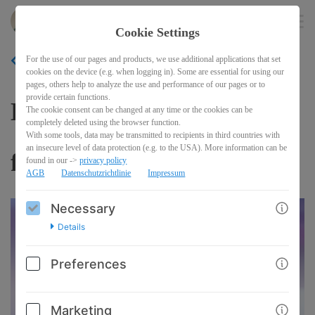
ernaehrungskonzepte
EN
Cookie Settings
For the use of our pages and products, we use additional applications that set
BACK
cookies on the device (e.g. when logging in). Some are essential for using our
pages, others help to analyze the use and performance of our pages or to
provide certain functions.
Blutzuckerstabile Rezepte
The cookie consent can be changed at any time or the cookies can be
completely deleted using the browser function.
With some tools, data may be transmitted to recipients in third countries with
an insecure level of data protection (e.g. to the USA). More information can be
für die Winterzeit
found in our ->
privacy policy
AGB
Datenschutzrichtlinie
Impressum
Necessary
Details
Preferences
Marketing