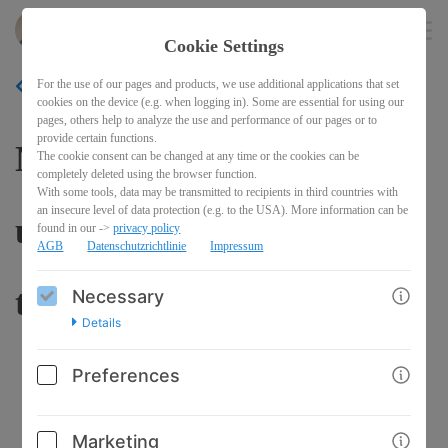
ernaehrungskonzepte
EN
Cookie Settings
For the use of our pages and products, we use additional applications that set
BACK
cookies on the device (e.g. when logging in). Some are essential for using our
pages, others help to analyze the use and performance of our pages or to
provide certain functions.
Nutrition Basics - gesund
The cookie consent can be changed at any time or the cookies can be
completely deleted using the browser function.
With some tools, data may be transmitted to recipients in third countries with
an insecure level of data protection (e.g. to the USA). More information can be
und ausgewogen essen und
found in our ->
privacy policy
AGB
Datenschutzrichtlinie
Impressum
trinken
Necessary
Details
Preferences
Marketing