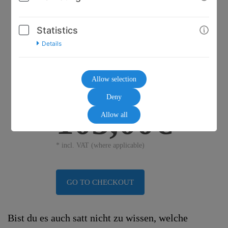
Statistics
Details
Allow selection
Deny
130,00€
105,00€
Allow all
* incl. VAT (where applicable)
GO TO CHECKOUT
Bist du es auch satt nicht zu wissen, welche