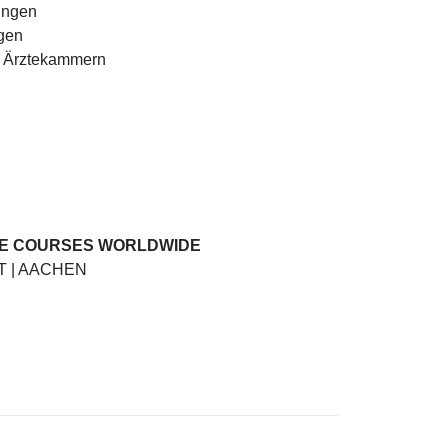
ungen
ngen
er Ärztekammern
NE COURSES WORLDWIDE
T | AACHEN