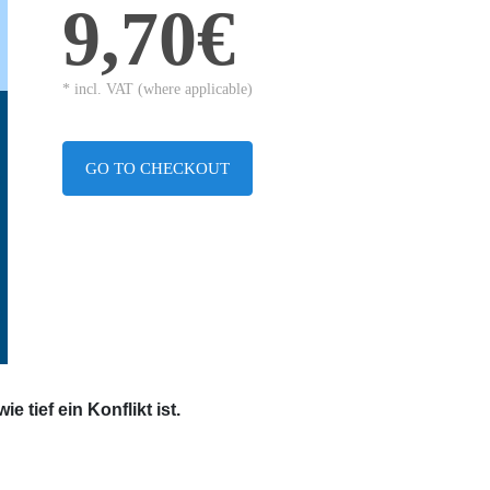
9,70€
* incl. VAT (where applicable)
GO TO CHECKOUT
wie tief
ein Konflikt
ist.