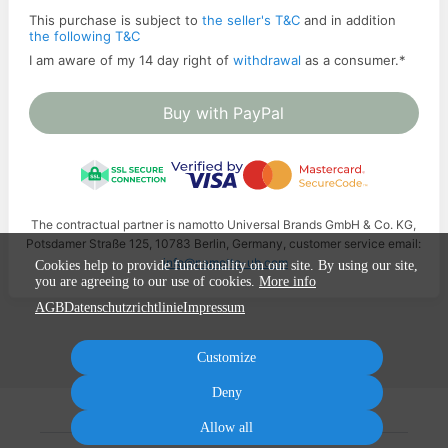
This purchase is subject to
the seller's T&C
and in addition
the following T&C
I am aware of my 14 day right of
withdrawal
as a consumer.
*
Buy with PayPal
The contractual partner is namotto Universal Brands GmbH & Co. KG,
Potsdamer Straße 125, 10783 Berlin, Germany, customer service email:
info@namotto-ub.com
Cookies help to provide functionality on our site. By using our site,
you are agreeing to our use of cookies.
More info
AGB
Datenschutzrichtlinie
Impressum
Customize
Deny
Allow all