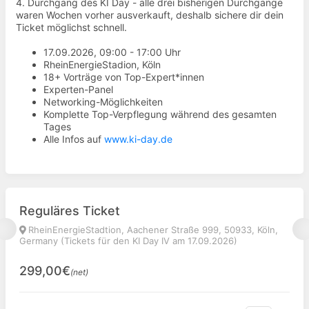
4. Durchgang des KI Day - alle drei bisherigen Durchgänge
waren Wochen vorher ausverkauft, deshalb sichere dir dein
Ticket möglichst schnell.
17.09.2026, 09:00 - 17:00 Uhr
RheinEnergieStadion, Köln
18+ Vorträge von Top-Expert*innen
Experten-Panel
Networking-Möglichkeiten
Komplette Top-Verpflegung während des gesamten
Tages
Alle Infos auf
www.ki-day.de
Reguläres Ticket
RheinEnergieStadtion, Aachener Straße 999, 50933, Köln,
Germany (Tickets für den KI Day IV am 17.09.2026)
299,00€
(net)