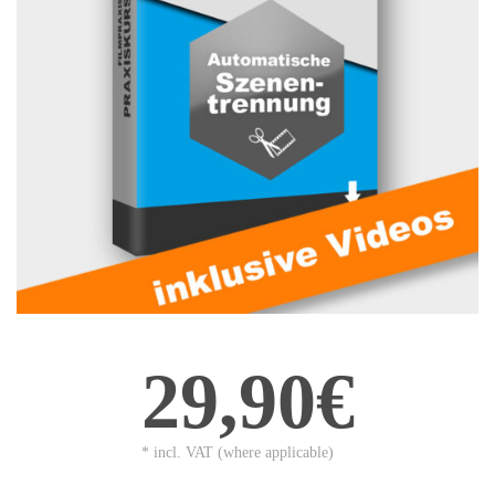
29,90€
* incl. VAT (where applicable)