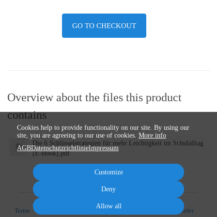
GO TO CHECKOUT
Overview about the files this product
contains
Cookies help to provide functionality on our site. By using our
site, you are agreeing to our use of cookies.
More info
Die 6 Schlüsselstrategien für mehr Leichtigkeit im Schulalltag
AGB
Datenschutzrichtlinie
Impressum
[E-Book].pdf
Customize
Deny
Allow all
Terms
Privacy
Imprint
Cancel subscription
Cancel order