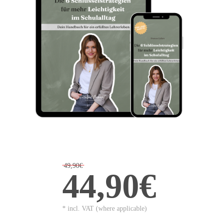
49,90€
44,90€
* incl. VAT (where applicable)