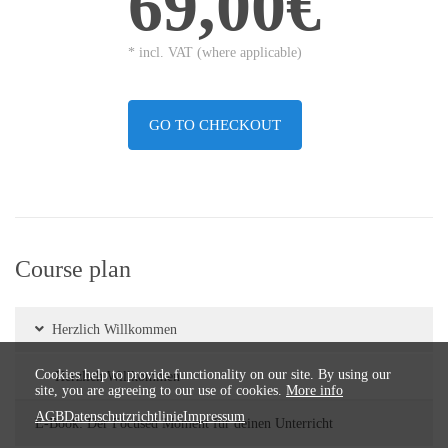
69,00€
* incl. VAT (where applicable)
GO TO CHECKOUT
Course plan
Herzlich Willkommen
Cookies help to provide functionality on our site. By using our
Herzlich Willkommen
site, you are agreeing to our use of cookies.
More info
AGB
Datenschutzrichtlinie
Impressum
E-Book: Der Focused Moment für deinen Unterricht