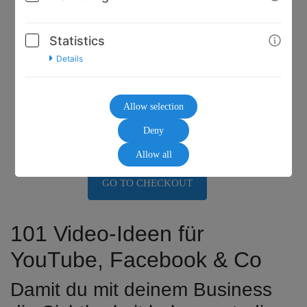
Statistics
Details
17,00€
Allow selection
Deny
(Net)
Allow all
GO TO CHECKOUT
101 Video-Ideen für
YouTube, Facebook & Co
Damit du mit deinem Business