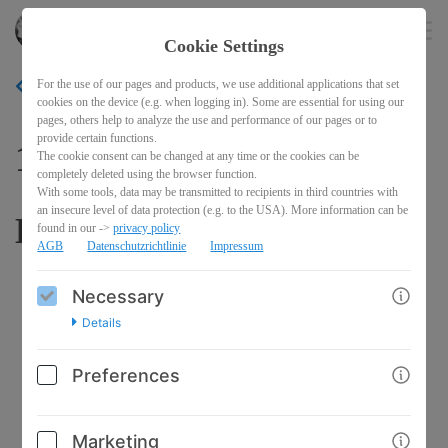
frauchefin
EN
Cookie Settings
For the use of our pages and products, we use additional applications that set
BACK
cookies on the device (e.g. when logging in). Some are essential for using our
pages, others help to analyze the use and performance of our pages or to
provide certain functions.
101 Video-Ideen für dein
The cookie consent can be changed at any time or the cookies can be
completely deleted using the browser function.
With some tools, data may be transmitted to recipients in third countries with
an insecure level of data protection (e.g. to the USA). More information can be
Business
found in our ->
privacy policy
AGB
Datenschutzrichtlinie
Impressum
Necessary
Details
Preferences
Marketing