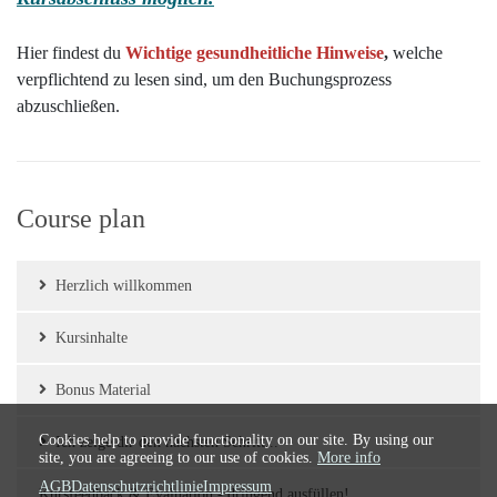
Hier findest du
Wichtige gesundheitliche Hinweise
,
welche
verpflichtend zu lesen sind, um den Buchungsprozess
abzuschließen.
Course plan
Herzlich willkommen
Kursinhalte
Bonus Material
Cookies help to provide functionality on our site. By using our
Ich zeige dir den nächsten Schritt...
site, you are agreeing to our use of cookies.
More info
AGB
Datenschutzrichtlinie
Impressum
Kursfeedback & Evaluation - dringend ausfüllen!