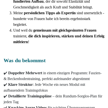
fundierten Aufbau
, der dir sowohl Elastizität und
Geschmeidigkeit als auch Kraft und Stabilität bringt.
Meine
persönlichen
Tipps
als Expertin
sind unersetzlich
-
hunderte von Frauen habe ich bereits ergebnisstark
begleitet.
Und weil du
gemeinsam mit gleichgesinnten Frauen
trainierst,
die dich inspirieren, stärken und deinen Erfolg
mitfeiern
!
Was du bekommst
✔️
Doppelter Mehrwert
in einem einzigen Programm: Faszien-
& Beckenbodentraining, perfekt aufeinander abgestimmt
✔️
Klare Struktur
: Jede Woche ein neues Modul mit
aufbauendem Trainingsfokus
✔️
Detaillierte
Trainingspläne
– dein Rundum-Sorglos-Plan für
jeden Tag
✔️
Knackige, kurze
Videos
für wichtige Übungssequenzen –