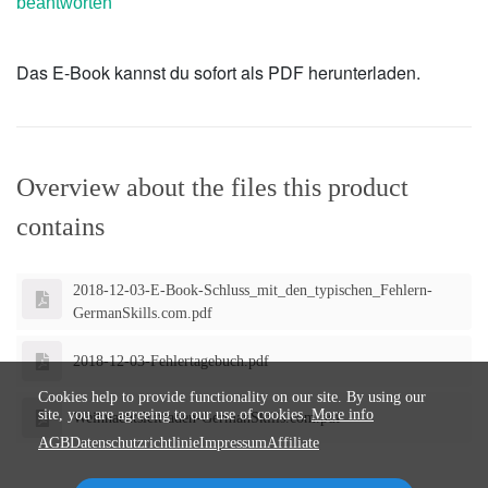
beantworten
Das E-Book kannst du sofort als PDF herunterladen.
Overview about the files this product
contains
2018-12-03-E-Book-Schluss_mit_den_typischen_Fehlern-
GermanSkills.com.pdf
2018-12-03-Fehlertagebuch.pdf
Cookies help to provide functionality on our site. By using our
site, you are agreeing to our use of cookies.
More info
Weihnachtsleitfaden-GermanSkills.com.pdf
AGB
Datenschutzrichtlinie
Impressum
Affiliate