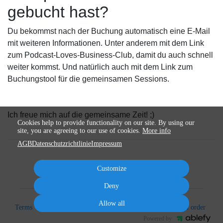
gebucht hast?
Du bekommst nach der Buchung automatisch eine E-Mail
mit weiteren Informationen. Unter anderem mit dem Link
zum Podcast-Loves-Business-Club, damit du auch schnell
weiter kommst. Und natürlich auch mit dem Link zum
Buchungstool für die gemeinsamen Sessions.
Ich freue mich auf die gemeinsame Zeit! ;)
Cookies help to provide functionality on our site. By using our
site, you are agreeing to our use of cookies.
More info
AGB
Datenschutzrichtlinie
Impressum
Customize
Deny
Allow all
Terms
Privacy
Imprint
Cancel subscription
Cancel order
Powered by