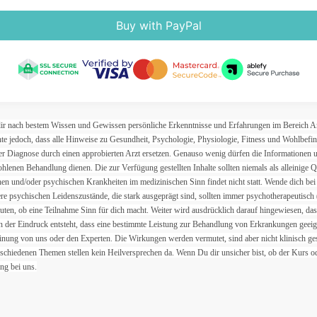
Buy with PayPal
 dir nach bestem Wissen und Gewissen persönliche Erkenntnisse und Erfahrungen im Bereich 
te jedoch, dass alle Hinweise zu Gesundheit, Psychologie, Physiologie, Fitness und Wohlbefin
r Diagnose durch einen approbierten Arzt ersetzen. Genauso wenig dürfen die Informationen 
lenen Behandlung dienen. Die zur Verfügung gestellten Inhalte sollten niemals als alleinige 
n und/oder psychischen Krankheiten im medizinischen Sinn findet nicht statt. Wende dich be
e psychischen Leidenszustände, die stark ausgeprägt sind, sollten immer psychotherapeutisch 
euten, ob eine Teilnahme Sinn für dich macht. Weiter wird ausdrücklich darauf hingewiesen, da
der Eindruck entsteht, dass eine bestimmte Leistung zur Behandlung von Erkrankungen geeigne
nung von uns oder den Experten. Die Wirkungen werden vermutet, sind aber nicht klinisch ge
schiedenen Themen stellen kein Heilversprechen da. Wenn Du dir unsicher bist, ob der Kurs od
ng bei uns.