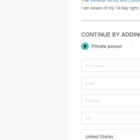
The
General Terms and Condi
I am aware of my 14 day right
CONTINUE BY ADDIN
Private person
United States