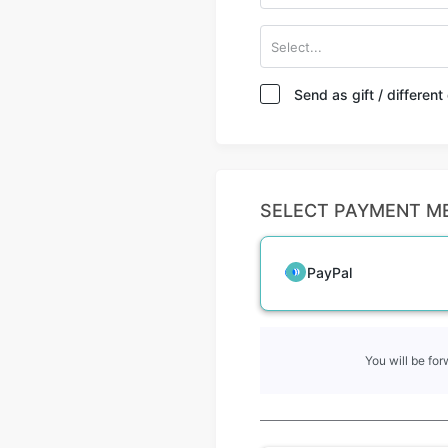
Select...
Send as gift / differen
SELECT PAYMENT M
PayPal
You will be fo