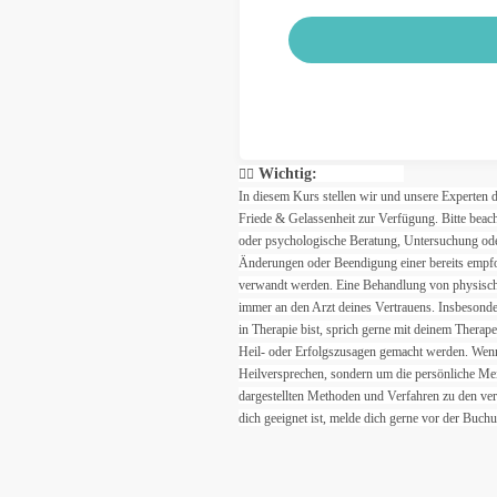
Wichtig:
☝🏼
In diesem Kurs stellen wir und unsere Experten
Friede & Gelassenheit zur Verfügung. Bitte beach
oder psychologische Beratung, Untersuchung ode
Änderungen oder Beendigung einer bereits empfoh
verwandt werden. Eine Behandlung von physische
immer an den Arzt deines Vertrauens. Insbesonder
in Therapie bist, sprich gerne mit deinem Therap
Heil- oder Erfolgszusagen gemacht werden. Wenn 
Heilversprechen, sondern um die persönliche Mei
dargestellten Methoden und Verfahren zu den ver
dich geeignet ist, melde dich gerne vor der Buchu