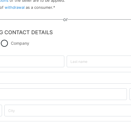
tions
of the seller are to be applied.
 of
withdrawal
as a consumer.
*
or
G CONTACT DETAILS
Company