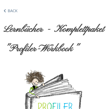
BACK
Lernbücher - Komplettpaket
"Profiler-Workbook"