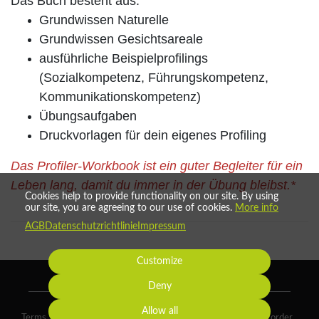
Das Buch besteht aus:
Grundwissen Naturelle
Grundwissen Gesichtsareale
ausführliche Beispielprofilings
(Sozialkompetenz, Führungskompetenz,
Kommunikationskompetenz)
Übungsaufgaben
Druckvorlagen für dein eigenes Profiling
Das Profiler-Workbook ist ein guter Begleiter für ein
Leben lang, damit du immer in der Übung bleibst.*
Cookies help to provide functionality on our site. By using
our site, you are agreeing to our use of cookies.
More info
AGB
Datenschutzrichtlinie
Impressum
Customize
Deny
Allow all
Terms
Privacy
Imprint
Cancel subscription
Cancel order