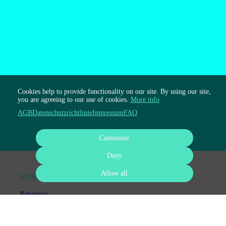
Cookies help to provide functionality on our site. By using our site,
you are agreeing to our use of cookies.
More info
AGB
Datenschutzrichtlinie
Impressum
FAQ
Customize
Deny
Allow all
SONSTIGE DIENSTLEISTUNGEN
Rehasport
Personal Training
Ernährungsberatung