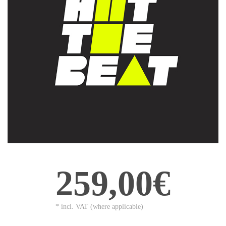
259,00€
* incl. VAT (where applicable)