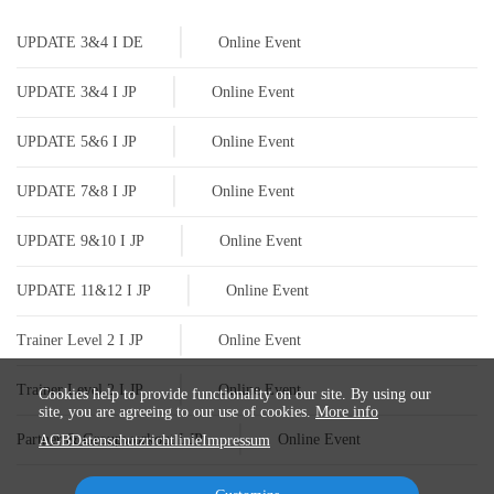
|
UPDATE 3&4 I DE
Online Event
|
UPDATE 3&4 I JP
Online Event
|
UPDATE 5&6 I JP
Online Event
|
UPDATE 7&8 I JP
Online Event
|
UPDATE 9&10 I JP
Online Event
|
UPDATE 11&12 I JP
Online Event
|
Trainer Level 2 I JP
Online Event
|
Trainer Level 2 I JP
Online Event
Cookies help to provide functionality on our site. By using our
site, you are agreeing to our use of cookies.
More info
|
Partner & Groupworkout I JP
Online Event
AGB
Datenschutzrichtlinie
Impressum