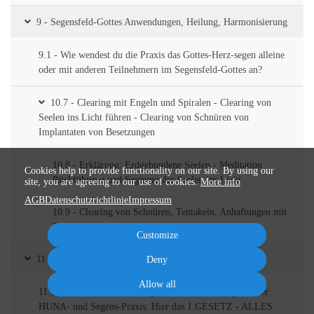
9 - Segensfeld-Gottes Anwendungen, Heilung, Harmonisierung
9.1 - Wie wendest du die Praxis das Gottes-Herz-segen alleine
oder mit anderen Teilnehmern im Segensfeld-Gottes an?
10.7 - Clearing mit Engeln und Spiralen - Clearing von
Seelen ins Licht führen - Clearing von Schnüren von
Implantaten von Besetzungen
10.8 - Erklärung: Erdgebundene Seelen - Meditation
Cookies help to provide functionality on our site. By using our
Rückführung und Segnung der Seelen ins Licht
site, you are agreeing to our use of cookies.
More info
AGB
Datenschutzrichtlinie
Impressum
10.9 - Clearing von Schnüren, Tentakeln, Anhaftungen mit
Erlösungs-Meditation
Customize
11 - Die 7 kosmischen Lebens-Meistergesetze
Deny
Allow all
11.1 - Die 7 Lebens-Meistergesetze in Verbindung mit der
HUNA- und Segens-Praxis. Hier das 1.GESETZ - ALLES