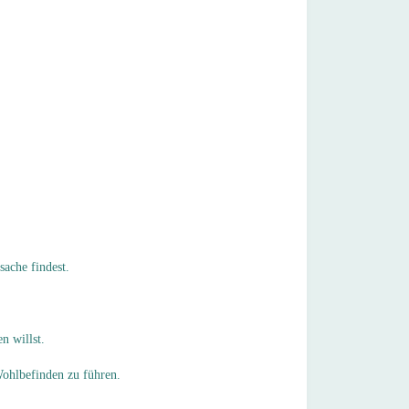
ache findest.
n willst.
 Wohlbefinden zu führen.