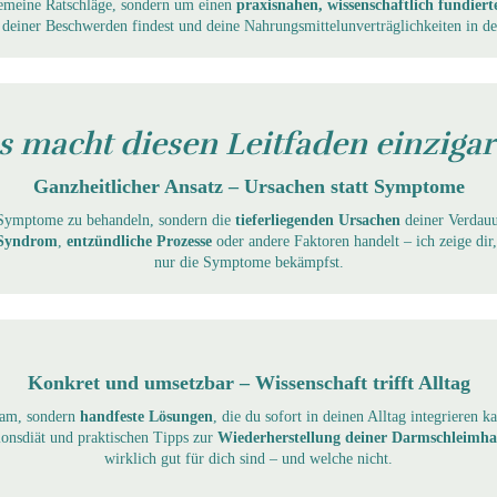
lgemeine Ratschläge, sondern um einen
praxisnahen, wissenschaftlich fundier
 deiner Beschwerden findest und deine Nahrungsmittelunverträglichkeiten in d
 macht diesen Leitfaden einzigar
Ganzheitlicher Ansatz – Ursachen statt Symptome
ie Symptome zu behandeln, sondern die
tieferliegenden Ursachen
deiner Verdauu
Syndrom
,
entzündliche Prozesse
oder andere Faktoren handelt – ich zeige dir
nur die Symptome bekämpfst.
Konkret und umsetzbar – Wissenschaft trifft Alltag
ram, sondern
handfeste Lösungen
, die du sofort in deinen Alltag integrieren k
ionsdiät und praktischen Tipps zur
Wiederherstellung deiner Darmschleimha
wirklich gut für dich sind – und welche nicht.