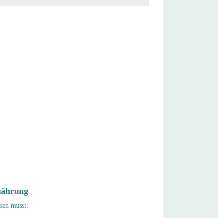
rnährung
ssen musst: