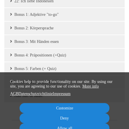
22: Ich liebe Indonesien
Bonus 1: Adjektive "to-go"
Bonus 2: Körpersprache
Bonus 3: Mit Händen essen
Bonus 4: Präpositionen (+Quiz)
Bonus 5: Farben (+ Quiz)
Cookies help to provide functionality on our site. By using our
Bonus 6: Surfen mit Wayan
site, you are agreeing to our use of cookies.
More info
AGB
Datenschutzrichtlinie
Impressum
Hati hati di Jalan!
Customize
Deny
Allow all