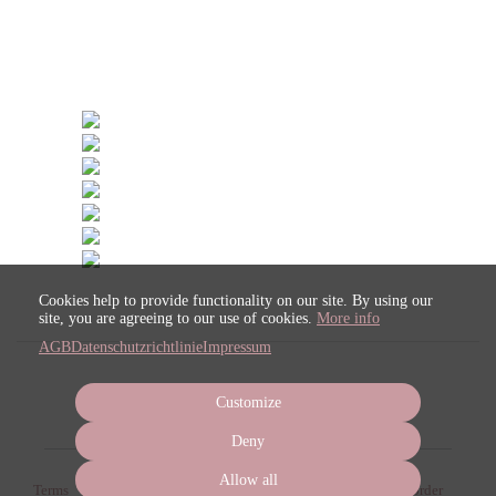
Cookies help to provide functionality on our site. By using our
site, you are agreeing to our use of cookies.
More info
AGB
Datenschutzrichtlinie
Impressum
Customize
Deny
Allow all
Terms
Privacy
Imprint
Cancel subscription
Cancel order