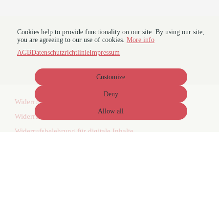
Cookies help to provide functionality on our site. By using our site,
you are agreeing to our use of cookies.
More info
AGB
Datenschutzrichtlinie
Impressum
Customize
Deny
Widerrufsbelehrung für Präsenzveranstaltungen
Allow all
Widerrufsbelehrung für Live-Onlineangebote
Widerrufsbelehrung für digitale Inhalte
Terms
Privacy
Imprint
Cancel subscription
Cancel order