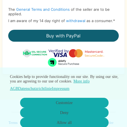
The
General Terms and Conditions
of the seller are to be
applied.
I am aware of my 14 day right of
withdrawal
as a consumer.
*
Buy with PayPal
Cookies help to provide functionality on our site. By using our site,
you are agreeing to our use of cookies.
More info
AGB
Datenschutzrichtlinie
Impressum
Customize
Deny
Terms
Privacy
Imprint
Allow all
Cancel subscription
Cancel order