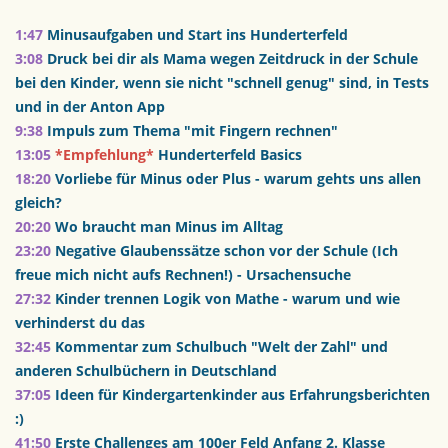
1:47
Minusaufgaben und Start ins Hunderterfeld 
3:08
Druck bei dir als Mama wegen Zeitdruck in der Schule 
bei den Kinder, wenn sie nicht "schnell genug" sind, in Tests 
und in der Anton App
9:38
Impuls zum Thema "mit Fingern rechnen" 
13:05
*Empfehlung*
Hunderterfeld Basics 
18:20
Vorliebe für Minus oder Plus - warum gehts uns allen 
gleich? 
20:20
Wo braucht man Minus im Alltag 
23:20
Negative Glaubenssätze schon vor der Schule (Ich 
freue mich nicht aufs Rechnen!) - Ursachensuche 
27:32
Kinder trennen Logik von Mathe - warum und wie 
verhinderst du das 
32:45
Kommentar zum Schulbuch "Welt der Zahl" und 
anderen Schulbüchern in Deutschland 
37:05
Ideen für Kindergartenkinder aus Erfahrungsberichten 
:) 
41:50
Erste Challenges am 100er Feld Anfang 2. Klasse 