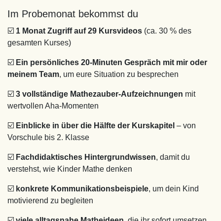
Im Probemonat bekommst du
☑️
1 Monat Zugriff auf 29 Kursvideos
(ca. 30 % des
gesamten Kurses)
☑️
Ein persönliches 20-Minuten Gespräch mit mir oder
meinem Team
, um eure Situation zu besprechen
☑️
3 vollständige Mathezauber-Aufzeichnungen
mit
wertvollen Aha-Momenten
☑️
Einblicke in über die Hälfte der Kurskapitel
– von
Vorschule bis 2. Klasse
☑️
Fachdidaktisches Hintergrundwissen
, damit du
verstehst, wie Kinder Mathe denken
☑️
konkrete Kommunikationsbeispiele
, um dein Kind
motivierend zu begleiten
☑️
viele alltagsnahe Matheideen
, die ihr sofort umsetzen