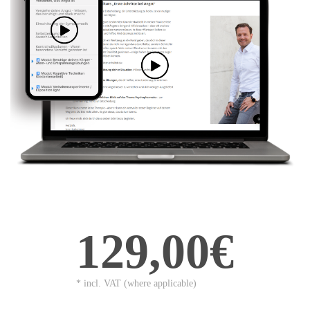
129,00€
* incl. VAT (where applicable)