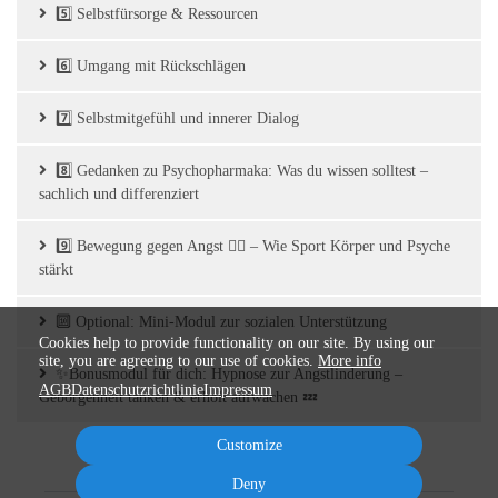
5️⃣ Selbstfürsorge & Ressourcen
6️⃣ Umgang mit Rückschlägen
7️⃣ Selbstmitgefühl und innerer Dialog
8️⃣ Gedanken zu Psychopharmaka: Was du wissen solltest –
sachlich und differenziert
9️⃣ Bewegung gegen Angst 🏃‍♂️ – Wie Sport Körper und Psyche
stärkt
🔟 Optional: Mini-Modul zur sozialen Unterstützung
Cookies help to provide functionality on our site. By using our
site, you are agreeing to our use of cookies.
More info
✨Bonusmodul für dich: Hypnose zur Angstlinderung –
AGB
Datenschutzrichtlinie
Impressum
Geborgenheit tanken & erholt aufwachen 💤
Customize
Deny