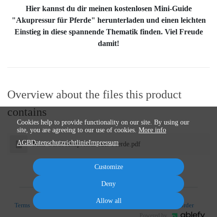
Hier kannst du dir meinen kostenlosen Mini-Guide
"Akupressur für Pferde" herunterladen und einen leichten
Einstieg in diese spannende Thematik finden. Viel Freude
damit!
Overview about the files this product
contains
Cookies help to provide functionality on our site. By using our
site, you are agreeing to our use of cookies.
More info
AGB
Datenschutzrichtlinie
Impressum
Mini Guide Akupressur fuer Pferde.pdf
Customize
Deny
Allow all
Terms
Privacy
Imprint
Cancel subscription
Cancel order
Powered by