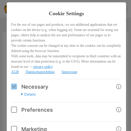
jonasarleth
EN
Cookie Settings
For the use of our pages and products, we use additional applications that set
cookies on the device (e.g. when logging in). Some are essential for using our
pages, others help to analyze the use and performance of our pages or to
provide certain functions.
The cookie consent can be changed at any time or the cookies can be completely
Webdesign Angebote erstellen Onlinekurs
deleted using the browser function.
(Deutsch)
With some tools, data may be transmitted to recipients in third countries with an
insecure level of data protection (e.g. to the USA). More information can be
found in our ->
privacy policy
AGB
Datenschutzrichtlinie
Impressum
Necessary
Details
Preferences
Ein kompakter Onlinekurs, der dir zeigt, wie du Webdesign
Angebote mit drei Preisoptionen erstellst und damit neue
Kunden konvertierst. Erfahre mehr unter:
Marketing
www.jonasarleth.com/produkt/webdesign-angebot-erstellen