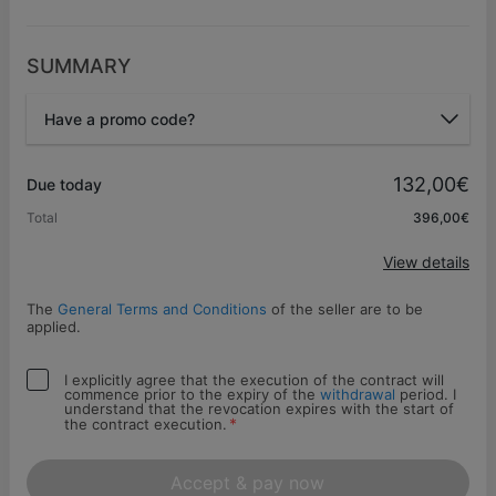
SUMMARY
Have a promo code?
Promo code
132,00€
Due today
Total
396,00€
Apply
View details
The
General Terms and Conditions
of the seller are to be
applied.
I explicitly agree that the execution of the contract will
commence prior to the expiry of the
withdrawal
period. I
understand that the revocation expires with the start of
*
the contract execution.
Accept & pay now