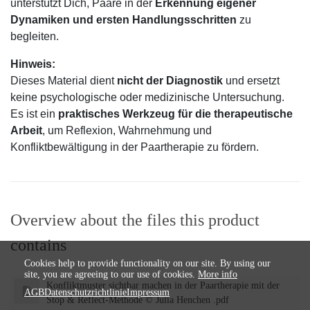
unterstützt Dich, Paare in der
Erkennung eigener
Dynamiken und ersten Handlungsschritten
zu
begleiten.
Hinweis:
Dieses Material dient
nicht der Diagnostik
und ersetzt
keine psychologische oder medizinische Untersuchung.
Es ist ein
praktisches Werkzeug für die therapeutische
Arbeit
, um Reflexion, Wahrnehmung und
Konfliktbewältigung in der Paartherapie zu fördern.
Overview about the files this product
contains
Cookies help to provide functionality on our site. By using our
site, you are agreeing to our use of cookies.
More info
Konfliktmuster sichtbar machen in der Paartherapie mit der
AGB
Datenschutzrichtlinie
Impressum
Stop & Reflect-Methode © Julia Henchen .pdf