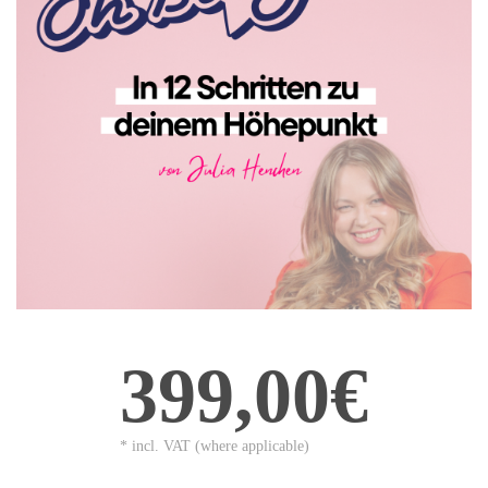
399,00€
* incl. VAT (where applicable)