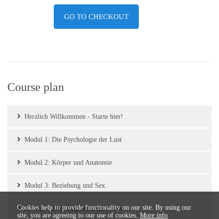
GO TO CHECKOUT
Course plan
Herzlich Willkommen - Starte hier!
Modul 1: Die Psychologie der Lust
Modul 2: Körper und Anatomie
Modul 3: Beziehung und Sex
Cookies help to provide functionality on our site. By using our
Modul 4: Dein Orgasmus im Fokus
site, you are agreeing to our use of cookies.
More info