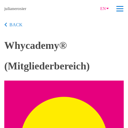
julianerosier
EN
BACK
Whycademy®
(Mitgliederbereich)