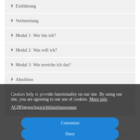
Einführung
Vorbereitung
Modul 1: Wer bin ich?
Modul 2: Was will ich?
Modul 3: Wie erreiche ich das?
Abschluss
Cookies help to provide functionality on our site. By using our
Downloadbereich
site, you are agreeing to our use of cookies.
More info
AGB
Datenschutzrichtlinie
Impressum
Bonusbereich
Customize
Deny