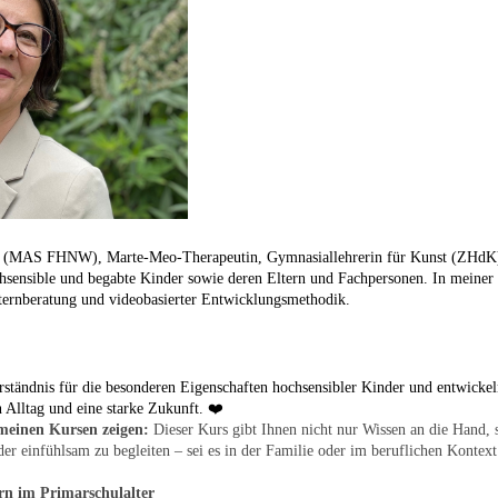
n (MAS FHNW), Marte-Meo-Therapeutin, Gymnasiallehrerin für Kunst (ZHdK) 
chsensible und begabte Kinder sowie deren Eltern und Fachpersonen. In meiner 
ternberatung und videobasierter Entwicklungsmethodik.
tändnis für die besonderen Eigenschaften hochsensibler Kinder und entwickeln
 Alltag und eine starke Zukunft. ❤️
einen Kursen zeigen:
Dieser Kurs gibt Ihnen nicht nur Wissen an die Hand, 
der einfühlsam zu begleiten – sei es in der Familie oder im beruflichen Kontext
rn im Primarschulalter