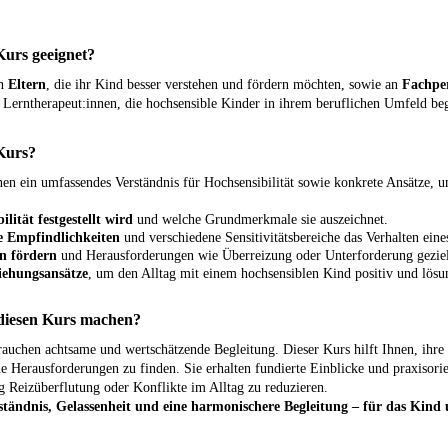
Kurs geeignet?
an
Eltern
, die ihr Kind besser verstehen und fördern möchten, sowie an
Fachpe
 Lerntherapeut:innen, die hochsensible Kinder in ihrem beruflichen Umfeld beg
Kurs?
nen ein umfassendes Verständnis für Hochsensibilität sowie konkrete Ansätze, 
lität festgestellt wird
und welche Grundmerkmale sie auszeichnet.
e Empfindlichkeiten
und verschiedene Sensitivitätsbereiche das Verhalten eine
n fördern
und Herausforderungen wie Überreizung oder Unterforderung gezie
iehungsansätze
, um den Alltag mit einem hochsensiblen Kind positiv und lösung
 diesen Kurs machen?
auchen achtsame und wertschätzende Begleitung. Dieser Kurs hilft Ihnen, ihre
he Herausforderungen zu finden. Sie erhalten fundierte Einblicke und praxisori
ig Reizüberflutung oder Konflikte im Alltag zu reduzieren.
tändnis, Gelassenheit und eine harmonischere Begleitung – für das Kind un