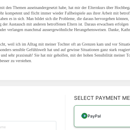
mit den Themen auseinandergesetzt habe, hat mir der Elternkurs über Hochbegab
ehr kompetent und flicht immer wieder Fallbeispiele aus ihrer Arbeit mit betr
haben es in sich. Man bildet sich die Probleme, die daraus hervorgehen können,
ig der Austausch mit anderen betroffenen Eltern ist. Daraus erwachsen erfolge
der verlangen manchmal aussergewöhnliche Herangehensweisen. Danke, Kathr
cht, weil ich im Alltag mit meiner Tochter oft an Grenzen kam und vor Situati
esonders sensible Gefühlswelt hat und auf gewisse Situationen ganz stark reagier
t und sehr praxisnah! Sie hat mir geholfen, mit der hohen Sensibilität meiner 
esser zu verstehen.
SELECT PAYMENT M
PayPal