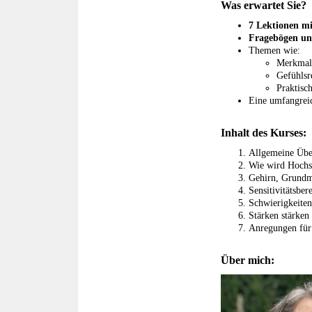
Was erwartet Sie?
7 Lektionen m
Fragebögen und
Themen wie:
Merkmale
Gefühlsr
Praktisc
Eine umfangreic
Inhalt des Kurses:
Allgemeine Übe
Wie wird Hochsen
Gehirn, Grundm
Sensitivitätsber
Schwierigkeiten
Stärken stärken
Anregungen für
Über mich: