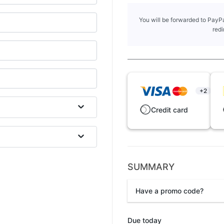
You will be forwarded to PayPa
redi
+2
Credit card
SUMMARY
Have a promo code?
Promo code
Due today