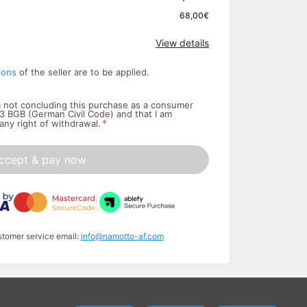
Apply
68,00€
View details
ions
of the seller are to be applied.
am not concluding this purchase as a consumer
13 BGB (German Civil Code) and that I am
*
 any right of withdrawal.
ccept & pay now
stomer service email:
info@namotto-af.com