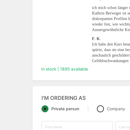
ich mich schon länger 
Kathrin Berweger ist s
diskrepanten Profilen 
wieder fest, wie wicht
Aussergewöhnliche Kin
F. K
.
Ich habe den Kurs besu
spürte, dass sie eine b
anschaulich geschilder
Gefühlsschwankungen b
In stock | 1895 available
I'M ORDERING AS
Private person
Company