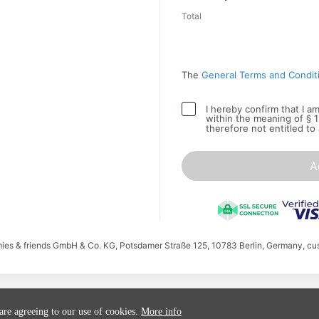
Total
The
General Terms and Condit
I hereby confirm that I 
within the meaning of § 
therefore not entitled to
A
mies & friends GmbH & Co. KG, Potsdamer Straße 125, 10783 Berlin, Germany, cu
 are agreeing to our use of cookies.
More info