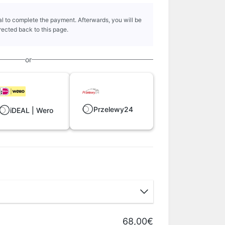
l to complete the payment. Afterwards, you will be
rected back to this page.
or
Przelewy24
iDEAL | Wero
68,00€