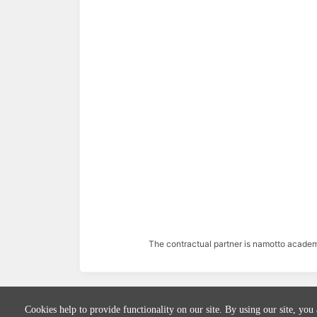
The contractual partner is namotto acade
Cookies help to provide functionality on our site. By using our site, you