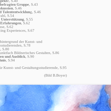
spekt
e, S.40
 befragten Gruppe
, S.43
skussion
, S.46
d Talententwicklun
g, S.46
hl, S.54
 Unterstützung
, S.55
d Erfahrungen
, S.62
se, S.62
ng Experiences, S.67
ntergrund der Kunst- und
dierenden, S.78
 S.80
tfach Bildnerisches Gestalten, S.86
gen und Ausblick
, S.90
hnis
, S.94
r Kunst- und Gestaltungsstudierende, S.95
(Bild B.Boyer)