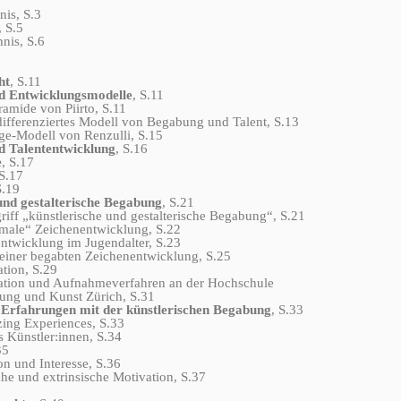
is, S.3
, S.5
nis, S.6
ht
, S.11
nd Entwicklungsmodelle
, S.11
mide von Piirto, S.11
erenziertes Modell von Begabung und Talent, S.13
-Modell von Renzulli, S.15
d Talententwicklung
, S.16
e
, S.17
S.17
.19
 und gestalterische Begabung
, S.21
 „künstlerische und gestalterische Begabung“, S.21
le“ Zeichenentwicklung, S.22
wicklung im Jugendalter, S.23
ner begabten Zeichenentwicklung, S.25
tion, S.29
tion und Aufnahmeverfahren an der Hochschule
und Kunst Zürich, S.31
d Erfahrungen mit der künstlerischen Begabung
, S.33
ng Experiences, S.33
Künstler:innen, S.34
35
 und Interesse, S.36
e und extrinsische Motivation, S.37