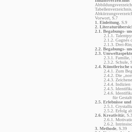
Inhaltsverzeichnis
Abbildungsverzeichn
Tabellenverzeichnis
Abkürzungsverzeich
Vorwort, S.7
1. Einleitung
, S.9
2. Literaturübersic
2.1. Begabungs- u
2.1.1. Talentpyra
2.1.2. Gagnés diff
2.1.3. Drei-Ringe
2.2. Begabungs- un
2.3. Umweltaspekt
2.3.1. Familie, 
2.3.2. Schule, S
2.4. Künstlerische
2.4.1. Zum Begriff
2.4.2. Die „norma
2.4.3. Zeichenent
2.4.4. Indizien ei
2.4.5. Identifika
2.4.6. Identifika
für Gestaltung 
2.5. Erlebnisse un
2.5.1. Crystallizi
2.5.2. Erfolg als 
2.6. Kreativitä
t, S.
2.6.1. Motivation
2.6.2. Intrinsisch
3. Methode
, S.39