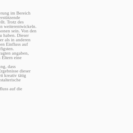
derung im Bereich
erstützende
lt. Trotz des
en weiterentwickeln.
rsonen sein. Von den
zu haben. Dieser
ger als in anderen
en Einfluss auf
figsten.
ragten angaben,
 Eltern eine
ung, dass
rgebnisse dieser
t kreativ tätig
stalterische
luss auf die