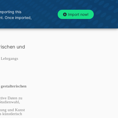
mporting this
EN
Import now!
unt. Once imported,
rischen und
 Lehrgangs
gestalterischen
tive Daten zu
Studienwahl,
ltung und Kunst
s künstlerisch