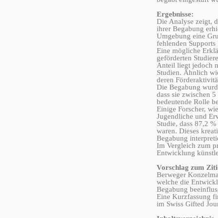
Ergebnisse:
Die Analyse zeigt, d
ihrer Begabung erhie
Umgebung eine Grund
fehlenden Supports 
Eine mögliche Erklä
geförderten Studier
Anteil liegt jedoch 
Studien. Ähnlich wi
deren Förderaktivit
Die Begabung wurde
dass sie zwischen 5
bedeutende Rolle be
Einige Forscher, wi
Jugendliche und Erw
Studie, dass 87,2 % 
waren. Dieses kreati
Begabung interpreti
Im Vergleich zum pr
Entwicklung künstl
Vorschlag zum Ziti
Berweger Konzelman
welche die Entwickl
Begabung beeinflus
Eine Kurzfassung fi
im Swiss Gifted Jo