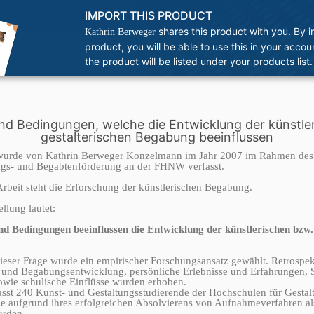
IMPORT THIS PRODUCT
shares this product with you. By i
Kathrin Berweger
product, you will be able to use this in your acco
the product will be listed under your products list.
nd Bedingungen, welche die Entwicklung der künstle
gestalterischen Begabung beeinflussen
 wurde von Kathrin Berweger Konzelmann im Jahr 2007 im Rahmen des
ngs- und Begabtenförderung an der FHNW verfasst.
Arbeit steht die Erforschung der künstlerischen Begabung.
ellung lautet:
d Bedingungen beeinflussen die Entwicklung der künstlerischen bzw. 
eser Frage wurde ein empirischer Forschungsansatz gewählt. Retrospek
 und Begabungsentwicklung, persönliche Erlebnisse und Erfahrungen, 
owie schulische Einflüsse wurden erhoben.
sst 240 Kunst- und Gestaltungsstudierende der Hochschulen für Gesta
ie aufgrund ihres erfolgreichen Absolvierens von Aufnahmeverfahren al
urden.