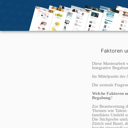
kathrinberweger
Faktoren u
Diese Masterarbeit
Integrative Begabu
Im Mittelpunkt der 
Die zentrale Fragest
Welche Faktoren un
Begabung
?
Zur Beantwortung di
Themen wie Talent-
familiäres Umfeld s
Die Stichprobe umfa
Zürich und Basel, d
begabt eingestuft w