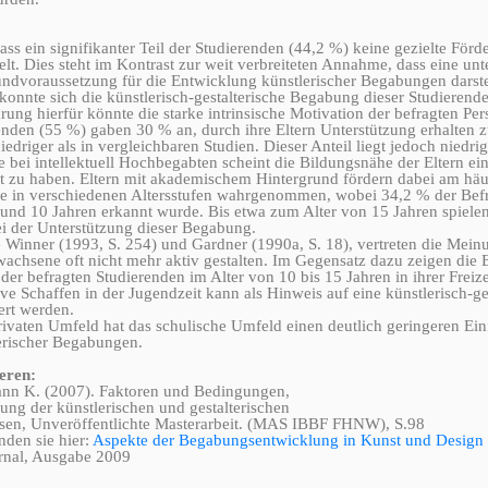
ass ein signifikanter Teil der Studierenden (44,2 %) keine gezielte För
lt. Dies steht im Kontrast zur weit verbreiteten Annahme, dass eine unt
voraussetzung für die Entwicklung künstlerischer Begabungen darstel
konnte sich die künstlerisch-gestalterische Begabung dieser Studierend
rung hierfür könnte die starke intrinsische Motivation der befragten Pe
enden (55 %) gaben 30 % an, durch ihre Eltern Unterstützung erhalten 
niedriger als in vergleichbaren Studien. Dieser Anteil liegt jedoch niedri
e bei intellektuell Hochbegabten scheint die Bildungsnähe der Eltern ein
ät zu haben. Eltern mit akademischem Hintergrund fördern dabei am häu
 in verschiedenen Altersstufen wahrgenommen, wobei 34,2 % der Bef
 und 10 Jahren erkannt wurde. Bis etwa zum Alter von 15 Jahren spielen
i der Unterstützung dieser Begabung.
e Winner (1993, S. 254) und Gardner (1990a, S. 18), vertreten die Mein
achsene oft nicht mehr aktiv gestalten. Im Gegensatz dazu zeigen die E
der befragten Studierenden im Alter von 10 bis 15 Jahren in ihrer Freizei
ve Schaffen in der Jugendzeit kann als Hinweis auf eine künstlerisch-ge
ert werden.
ivaten Umfeld hat das schulische Umfeld einen deutlich geringeren Einf
erischer Begabungen.
eren:
n K. (2007). Faktoren und Bedingungen,
ung der künstlerischen und gestalterischen
sen, Unveröffentlichte Masterarbeit. (MAS IBBF FHNW), S.98
nden sie hier:
Aspekte der Begabungsentwicklung in Kunst und Design
urnal, Ausgabe 2009