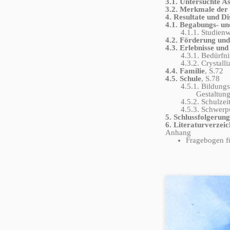
3.1. Untersuchte A
3.2. Merkmale der
4. Resultate und Di
4.1. Begabungs- un
4.1.1. Studienwa
4.2. Förderung und
4.3. Erlebnisse un
4.3.1. Bedürfnis
4.3.2. Crystallizi
4.4. Familie
, S.72
4.5. Schule
, S.78
4.5.1. Bildungshi
Gestaltungsstu
4.5.2. Schulzeit,
4.5.3. Schwerpunk
5. Schlussfolgerun
6. Literaturverzeic
Anhang
Fragebogen fü