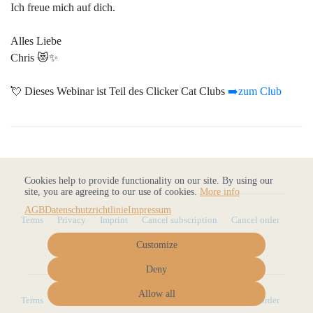
Ich freue mich auf dich.
Alles Liebe
Chris 😻✨
💘 Dieses Webinar ist Teil des Clicker Cat Clubs
➡️zum Club
Cookies help to provide functionality on our site. By using our
site, you are agreeing to our use of cookies.
More info
AGB
Datenschutzrichtlinie
Impressum
Terms
Privacy
Imprint
Cancel subscription
Cancel order
Customize
Deny
Allow all
Terms
Privacy
Imprint
Cancel subscription
Cancel order