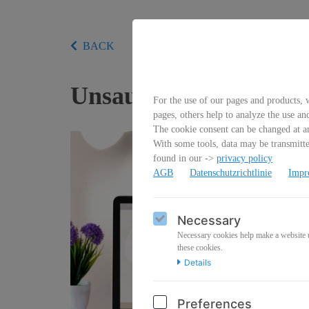
BACK
Unsauberkeit & Harnm
For the use of our pages and products, w
pages, others help to analyze the use an
The cookie consent can be changed at an
With some tools, data may be transmitted
found in our ->
privacy policy
AGB
Datenschutzrichtlinie
Impr
Necessary
Necessary cookies help make a website us
these cookies.
Details
Preferences