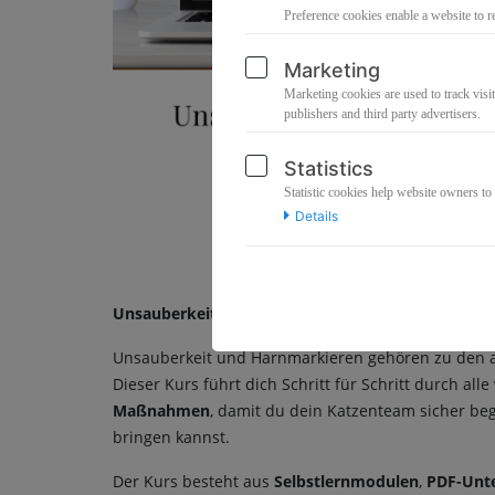
Preference cookies enable a website to r
Marketing
Marketing cookies are used to track visit
publishers and third party advertisers.
Statistics
Statistic cookies help website owners to
Details
Unsauberkeit & Harnmarkieren bei Katzen – Dein 
Unsauberkeit und Harnmarkieren gehören zu den a
Dieser Kurs führt dich Schritt für Schritt durch all
Maßnahmen
, damit du dein Katzenteam sicher be
bringen kannst.
Der Kurs besteht aus
Selbstlernmodulen
,
PDF-Unt