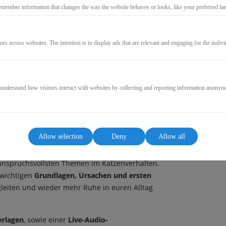
emember information that changes the way the website behaves or looks, like your preferred lang
GO TO CHECKOUT
ors across websites. The intention is to display ads that are relevant and engaging for the indiv
 understand how visitors interact with websites by collecting and reporting information anonym
Allow selection
Deny
Allow all
Selbstlernkurs
nspruchsvollsten Themen im Katzenverhalten.
e wichtigen
Grundlagen, Ursachen und ersten
gleiten und wieder mehr Ruhe in euren Alltag
erlagen
, sowie einer
Live-Audio-