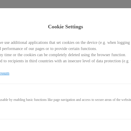
Cookie Settings
arkieren bei Katzen
e use additional applications that set cookies on the device (e.g. when logging 
d performance of our pages or to provide certain functions.
y time or the cookies can be completely deleted using the browser function.
 to recipients in third countries with an insecure level of data protection (e.
essum
able by enabling basic functions like page navigation and access to secure areas of the websit
69,00€
* incl. VAT (where applicable)