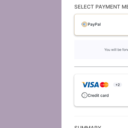
SELECT PAYMENT M
PayPal
You will be fo
+2
Credit card
SUMMARY