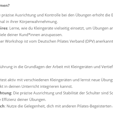
hmen?
e präzise Ausrichtung und Kontrolle bei den Übungen erhöht die Ef
mal in ihrer Körperwahrnehmung.
ires
: Lerne, wie du Kleingeräte vielseitig einsetzt, um Übungen an
ziele deiner Kund*innen anzupassen.
ser Workshop ist vom Deutschen Pilates Verband (DPV) anerkannt 
nführung in die Grundlagen der Arbeit mit Kleingeräten und Vertief
itest aktiv mit verschiedenen Kleingeräten und lernst neue Übun
kt in deinen Unterricht integrieren kannst.
chtung
: Die präzise Ausrichtung und Stabilität der Schulter sind
 Effizienz deiner Übungen.
sch
: Nutze die Gelegenheit, dich mit anderen Pilates-Begeisterte