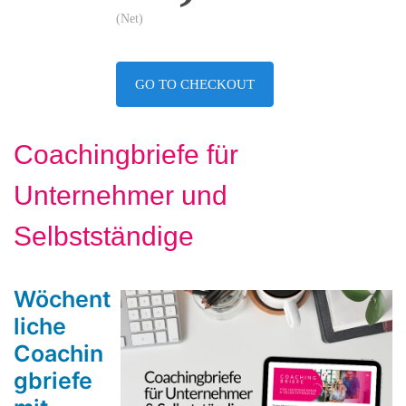
(Net)
GO TO CHECKOUT
Coachingbriefe für
Unternehmer und
Selbstständige
Wöchent
liche 
Coachin
gbriefe 