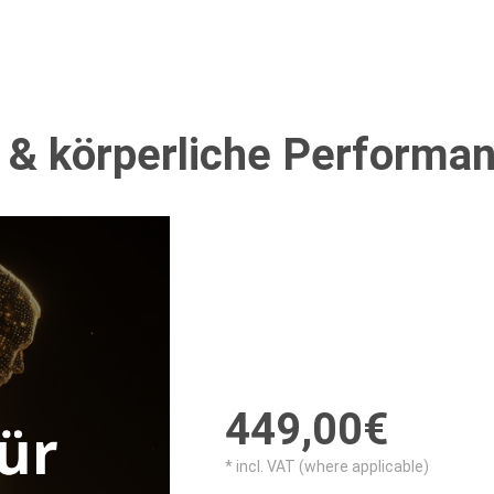
s & körperliche Performa
449,00€
* incl. VAT (where applicable)