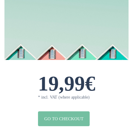
19,99€
* incl. VAT (where applicable)
GO TO CHECKOUT