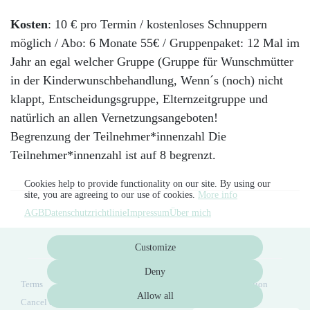
Kosten
: 10 € pro Termin / kostenloses Schnuppern
möglich / Abo: 6 Monate 55€ / Gruppenpaket:
12 Mal im
Jahr an egal welcher Gruppe (Gruppe für Wunschmütter
in der Kinderwunschbehandlung, Wenn´s (noch) nicht
klappt, Entscheidungsgruppe, Elternzeitgruppe und
natürlich an allen Vernetzungsangeboten!
Begrenzung der Teilnehmer*innenzahl Die
Teilnehmer*innenzahl ist auf 8 begrenzt.
Cookies help to provide functionality on our site. By using our
site, you are agreeing to our use of cookies.
More info
AGB
Datenschutzrichtlinie
Impressum
Über mich
Customize
Deny
Terms
Privacy
Imprint
Über mich
Cancel subscription
Allow all
Cancel order