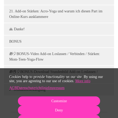
21. Add-on Stärken: Acro-Yoga und warum ich diesen Part im
Online-Kurs ausklammere
🙏 Danke!
BONUS
🎁🎈BONUS-Video Add-on Loslassen / Verbinden / Stärken:
Mom-Teen-Yoga-Flow
🎁📕🎈BONUS-Download Stundenbild Add-on Loslassen /
Cookies help to provide functionality on our site. By using our
Verbinden / Stärken: Mom-Teen-Yoga-Workshop
site, you are agreeing to our use of cookies.
More info
AGB
Datenschutzrichtlinie
Impressum
Teilnahmebestätigung
Customize
Deny