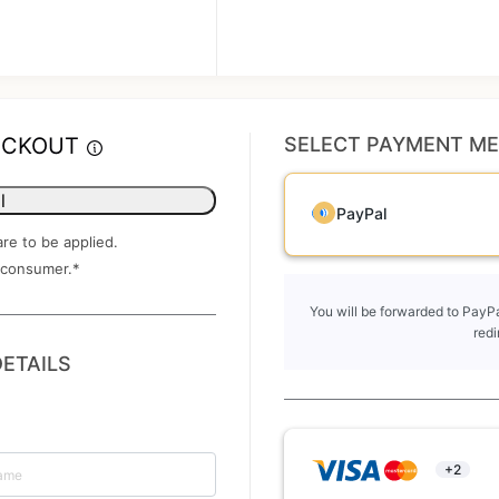
ECKOUT
SELECT PAYMENT M
l
PayPal
are to be applied.
 consumer.
*
You will be forwarded to PayPa
redi
ETAILS
+2