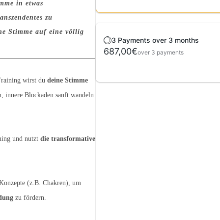
imme in etwas
anszendentes zu
ne Stimme auf eine völlig
3 Payments over 3 months
687,00€
over 3 payments
Training wirst du
deine Stimme
n, innere Blockaden sanft wandeln
ing und nutzt
die transformative
Konzepte (z.B. Chakren), um
ndung
zu fördern.